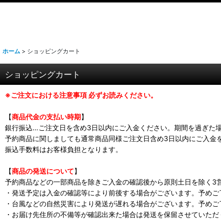
ホーム
>
ショッピングカート
ショッピングカート
※ご注文における注意事項 必ずお読みください。
【
商品代金の支払い時期
】
銀行振込…ご注文日を含め3日以内にご入金ください。期間を過ぎた
予約商品に関しましても通常商品同様ご注文日含め3日以内にご入金
振込手数料はお客様負担となります。
【
商品の発送について
】
予約商品などの一部商品を除きご入金の確認後から原則土日を除く3
・発送予定は入金の確認等により前後する場合がございます。予めご
・台風などの自然災害により発送が遅れる場合がございます。予めご
・お届け先住所の不備等が確認出来た場合は発送を保留させていただ