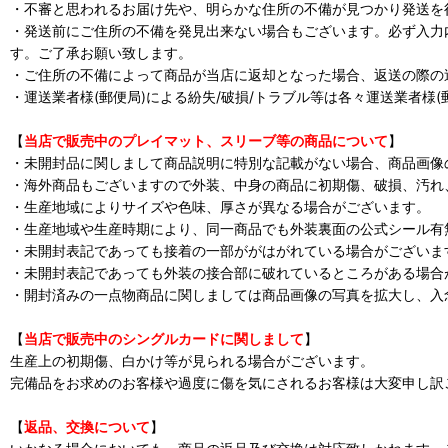
・不審と思われるお届け先や、明らかな住所の不備が見つかり発送を
・発送前にご住所の不備を発見出来ない場合もございます。必ず入力
す。ご了承お願い致します。
・ご住所の不備によって商品が当店に返却となった場合、返送の際の
・運送業者様(郵便局)による紛失/破損/トラブル等は各々運送業者様
【
当店で販売中のプレイマット、スリーブ等の商品について
】
・未開封品に関しまして商品説明に特別な記載がない場合、商品画像
・海外商品もございますので外装、中身の商品に初期傷、破損、汚れ
・生産地域によりサイズや色味、厚さが異なる場合がございます。
・生産地域や生産時期により、同一商品でも外装裏面の公式シール有
・未開封表記であっても接着の一部ががはがれている場合がございま
・未開封表記であっても外装の接合部に破れているところがある場合
・開封済みの一点物商品に関しましては商品画像の写真を拡大し、入
【
当店で販売中のシングルカードに関しまして
】
生産上の初期傷、白かけ等が見られる場合がございます。
完備品をお求めのお客様や過度に傷を気にされるお客様は大変申し訳
【
返品、交換について
】