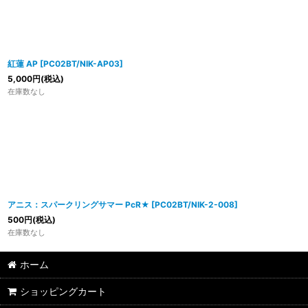
紅蓮 AP
[
PC02BT/NIK-AP03
]
5,000
円
(税込)
在庫数なし
アニス：スパークリングサマー PcR★
[
PC02BT/NIK-2-008
]
500
円
(税込)
在庫数なし
ホーム
ショッピングカート