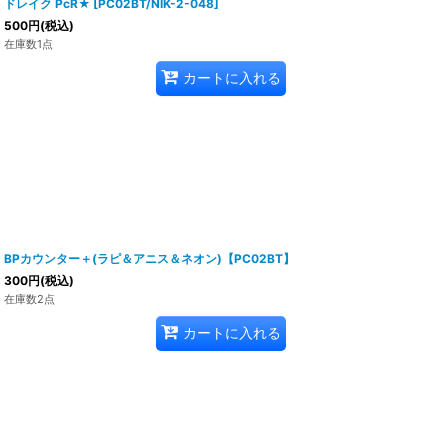
ドレイク PcR★
[
PC02BT/NIK-2-048
]
500
円
(税込)
在庫数1点
カートに入れる
BPカウンター＋(ラピ＆アニス＆ネオン)【PC02BT】
300
円
(税込)
在庫数2点
カートに入れる