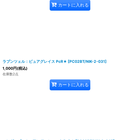
カートに入れる
ラプンツェル：ピュアグレイス PcR★
[
PC02BT/NIK-2-031
]
1,000
円
(税込)
在庫数2点
カートに入れる