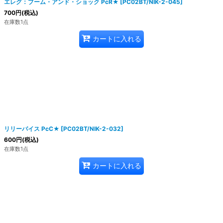
エレグ：ブーム・アンド・ショック PcR★
[
PC02BT/NIK-2-045
]
700
円
(税込)
在庫数1点
カートに入れる
リリーバイス PcC★
[
PC02BT/NIK-2-032
]
600
円
(税込)
在庫数1点
カートに入れる