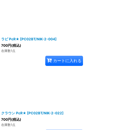
ラピ PcR★
[
PC02BT/NIK-2-004
]
700
円
(税込)
在庫数1点
カートに入れる
クラウン PcR★
[
PC02BT/NIK-2-022
]
700
円
(税込)
在庫数1点