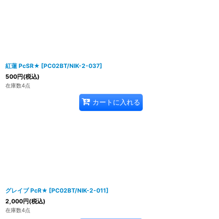
紅蓮 PcSR★
[
PC02BT/NIK-2-037
]
500
円
(税込)
在庫数4点
カートに入れる
グレイブ PcR★
[
PC02BT/NIK-2-011
]
2,000
円
(税込)
在庫数4点