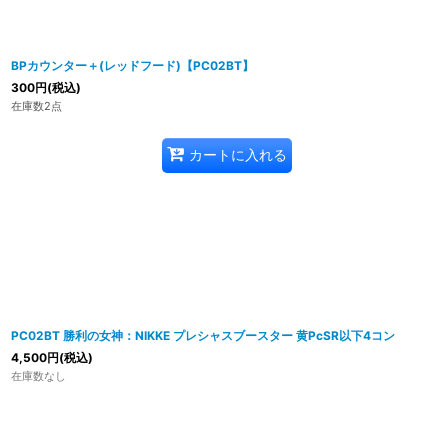
BPカウンター＋(レッドフード)【PC02BT】
300
円
(税込)
在庫数2点
カートに入れる
PC02BT 勝利の女神：NIKKE プレシャスブースター 黄PcSR以下4コン
4,500
円
(税込)
在庫数なし