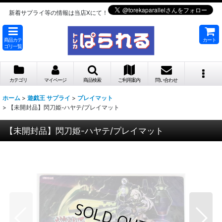
新着サプライ等の情報は当店Xにて！
商品カテ
カート
ゴリ一覧
カテゴリ
マイページ
商品検索
ご利用案内
問い合わせ
ホーム
>
遊戯王 サプライ
>
プレイマット
>
【未開封品】閃刀姫-ハヤテ/プレイマット
【未開封品】閃刀姫-ハヤテ/プレイマット