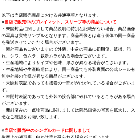
以下は当店販売商品における共通事項となります。
※
当店で販売中のプレイマット、スリーブ等の商品について
・未開封品に関しまして商品説明に特別な記載がない場合、商品画像
の写真は実物サンプルとなります。商品画像とは違う個体の同一商品
を発送させていただく場合がございます。
・海外商品もございますので外装、中身の商品に初期傷、破損、汚
れ、シワ、色ムラ、裁断ムラがある場合がございます。
・生産地域によりサイズや色味、厚さが異なる場合がございます。
・生産地域や生産時期により、同一商品でも外装裏面の公式シール有
無や外装の仕様が異なる商品がございます。
・未開封表記であっても接着の一部ががはがれている場合がございま
す。
・未開封表記であっても外装の接合部に破れているところがある場合
がございます。
・開封済みの一点物商品に関しましては商品画像の写真を拡大し、入
念なご確認をお願い致します。
※
当店で販売中のシングルカードに関しまして
生産上の初期傷、白かけ等が見られる場合がございます。