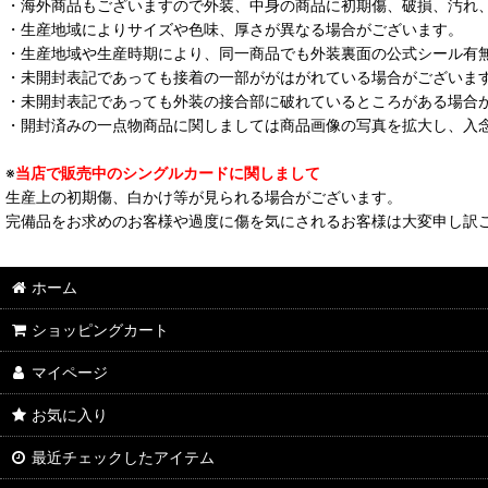
・海外商品もございますので外装、中身の商品に初期傷、破損、汚れ
・生産地域によりサイズや色味、厚さが異なる場合がございます。
・生産地域や生産時期により、同一商品でも外装裏面の公式シール有
・未開封表記であっても接着の一部ががはがれている場合がございま
・未開封表記であっても外装の接合部に破れているところがある場合
・開封済みの一点物商品に関しましては商品画像の写真を拡大し、入
※
当店で販売中のシングルカードに関しまして
生産上の初期傷、白かけ等が見られる場合がございます。
完備品をお求めのお客様や過度に傷を気にされるお客様は大変申し訳
ホーム
ショッピングカート
マイページ
お気に入り
最近チェックしたアイテム