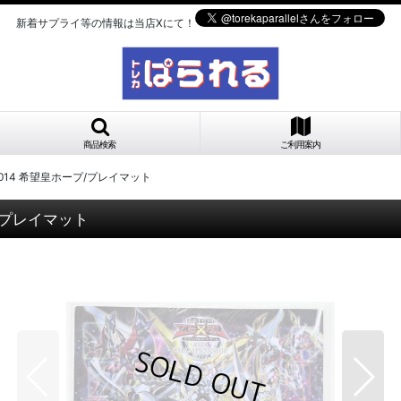
新着サプライ等の情報は当店Xにて！
商品検索
ご利用案内
P2014 希望皇ホープ/プレイマット
プ/プレイマット