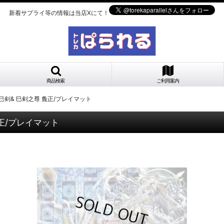
新着サプライ等の情報は当店Xにて！
商品検索
ご利用案内
之巳剣& 巳剣之尊 麁正/プレイマット
麁正/プレイマット