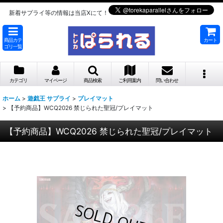
新着サプライ等の情報は当店Xにて！
商品カテ
カート
ゴリ一覧
カテゴリ
マイページ
商品検索
ご利用案内
問い合わせ
ホーム
>
遊戯王 サプライ
>
プレイマット
>
【予約商品】WCQ2026 禁じられた聖冠/プレイマット
【予約商品】WCQ2026 禁じられた聖冠/プレイマット