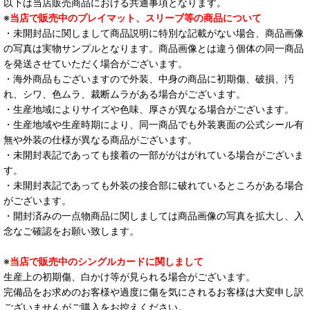
以下は当店販売商品における共通事項となります。
※
当店で販売中のプレイマット、スリーブ等の商品について
・未開封品に関しまして商品説明に特別な記載がない場合、商品画像
の写真は実物サンプルとなります。商品画像とは違う個体の同一商品
を発送させていただく場合がございます。
・海外商品もございますので外装、中身の商品に初期傷、破損、汚
れ、シワ、色ムラ、裁断ムラがある場合がございます。
・生産地域によりサイズや色味、厚さが異なる場合がございます。
・生産地域や生産時期により、同一商品でも外装裏面の公式シール有
無や外装の仕様が異なる商品がございます。
・未開封表記であっても接着の一部ががはがれている場合がございま
す。
・未開封表記であっても外装の接合部に破れているところがある場合
がございます。
・開封済みの一点物商品に関しましては商品画像の写真を拡大し、入
念なご確認をお願い致します。
※
当店で販売中のシングルカードに関しまして
生産上の初期傷、白かけ等が見られる場合がございます。
完備品をお求めのお客様や過度に傷を気にされるお客様は大変申し訳
ございませんがご購入をお控えください。