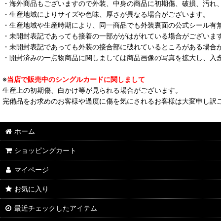
・海外商品もございますので外装、中身の商品に初期傷、破損、汚れ
・生産地域によりサイズや色味、厚さが異なる場合がございます。
・生産地域や生産時期により、同一商品でも外装裏面の公式シール有
・未開封表記であっても接着の一部ががはがれている場合がございま
・未開封表記であっても外装の接合部に破れているところがある場合
・開封済みの一点物商品に関しましては商品画像の写真を拡大し、入
※
当店で販売中のシングルカードに関しまして
生産上の初期傷、白かけ等が見られる場合がございます。
完備品をお求めのお客様や過度に傷を気にされるお客様は大変申し訳
ホーム
ショッピングカート
マイページ
お気に入り
最近チェックしたアイテム