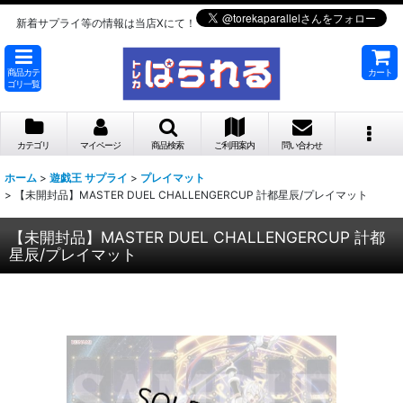
新着サプライ等の情報は当店Xにて！
商品カテ
カート
ゴリ一覧
カテゴリ
マイページ
商品検索
ご利用案内
問い合わせ
ホーム
>
遊戯王 サプライ
>
プレイマット
>
【未開封品】MASTER DUEL CHALLENGERCUP 計都星辰/プレイマット
【未開封品】MASTER DUEL CHALLENGERCUP 計都
星辰/プレイマット